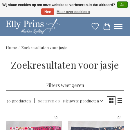
Wij slaan cookies op om onze website te verbeteren. Is dat akkoord?
Ja
Nee
Meer over cookies »
Let op: gewijzigde openingstijden!
Verlanglijst
Winkelwag
Home
/
Zoekresultaten voor jasje
Zoekresultaten voor jasje
Filters weergeven
30 producten
Sorteren op
Nieuwste producten