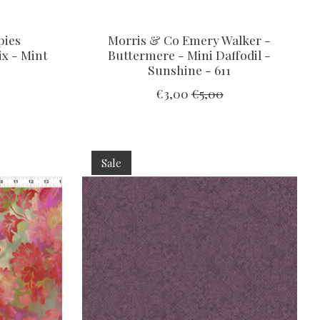
pies
Morris & Co Emery Walker -
x - Mint
Buttermere - Mini Daffodil -
Sunshine - 611
€3,00
€5,00
Sale