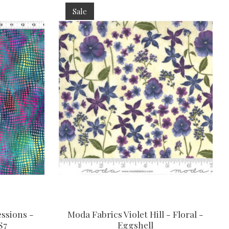
Sale
ssions -
Moda Fabrics Violet Hill - Floral -
S7
Eggshell