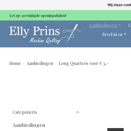
Wij slaan coo
Let op: gewijzigde openingstijden!
Aanbiedingen
G
SewEzi.eu
Home
/
Aanbiedingen
/
Long Quarters voor € 3,-
Categorieën
Aanbiedingen