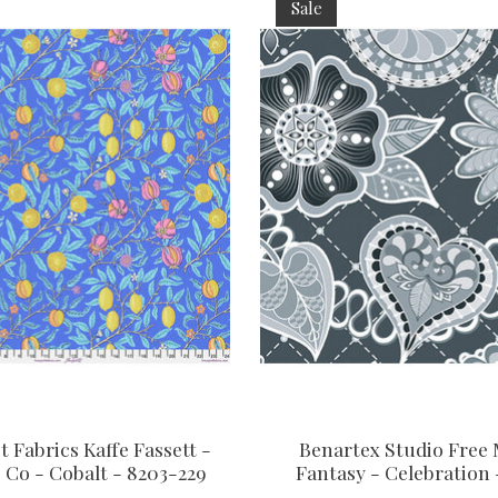
Sale
t Fabrics Kaffe Fassett -
Benartex Studio Free
 Co - Cobalt - 8203-229
Fantasy - Celebration 