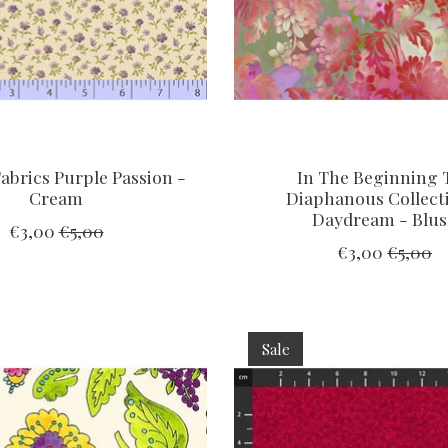
abrics Purple Passion -
In The Beginning 
Cream
Diaphanous Collect
Daydream - Blu
€3,00
€5,00
€3,00
€5,00
Sale