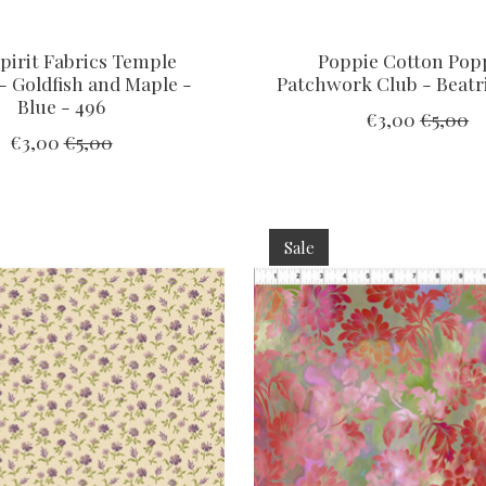
pirit Fabrics Temple
Poppie Cotton Pop
- Goldfish and Maple -
Patchwork Club - Beatri
Blue - 496
€3,00
€5,00
€3,00
€5,00
Sale