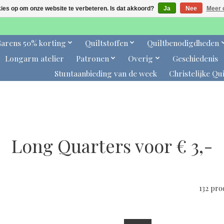
kies op om onze website te verbeteren. Is dat akkoord?
Ja
Nee
Meer 
arens 50% korting
Quiltstoffen
Quiltbenodigdheden
Longarm atelier
Patronen
Overig
Geschiedenis
Stuntaanbieding van de week
Christelijke Qui
Long Quarters voor € 3,-
132 pr