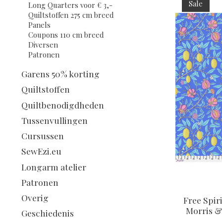
Sale
Long Quarters voor € 3,-
Quiltstoffen 275 cm breed
Panels
Coupons 110 cm breed
Diversen
Patronen
Garens 50% korting
Quiltstoffen
Quiltbenodigdheden
Tussenvullingen
Cursussen
SewEzi.eu
Longarm atelier
Patronen
Overig
Free Spiri
Morris &
Geschiedenis