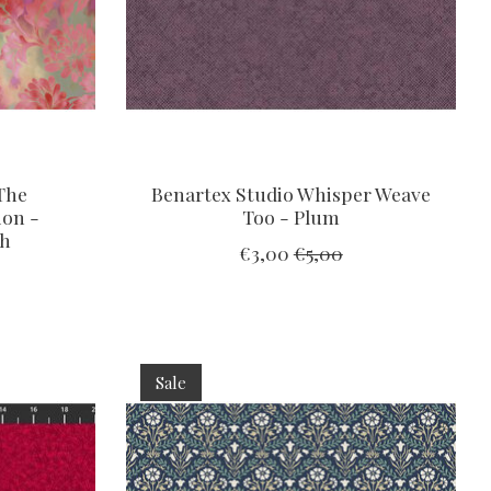
The
Benartex Studio Whisper Weave
ion -
Too - Plum
sh
€3,00
€5,00
Sale