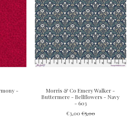
armony -
Morris & Co Emery Walker -
Buttermere - Bellflowers - Navy
- 603
€3,00
€5,00