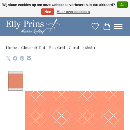
Wij slaan cookies op om onze website te verbeteren. Is dat akkoord?
Ja
Nee
Meer over cookies »
Let op: gewijzigde openingstijden!
Verlanglijst
Winkelwag
Home
/
Clover & Dot - Bias Grid - Coral - 5386811
Product image slideshow Items