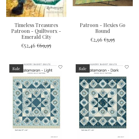
Timeless Treasures
Patroon - Hexies Go
Patroon - Quiltworx -
Round
Emerald City
€2,96
€3,95
€52,46
€69,95
Sale
Sale