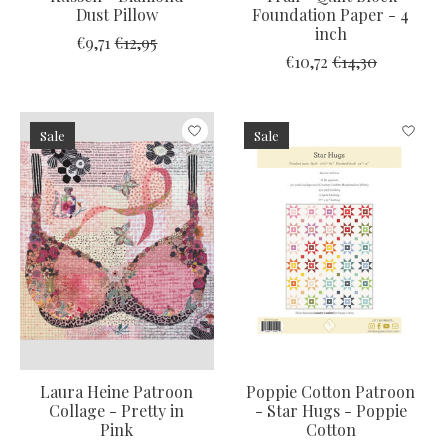
Dust Pillow
Foundation Paper - 4
inch
€9,71
€12,95
€10,72
€14,30
Sale
Sale
Laura Heine Patroon
Poppie Cotton Patroon
Collage - Pretty in
- Star Hugs - Poppie
Pink
Cotton