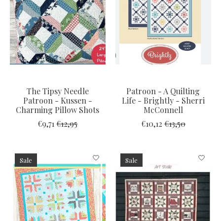
The Tipsy Needle
Patroon - A Quilting
Patroon - Kussen -
Life - Brightly - Sherri
Charming Pillow Shots
McConnell
€9,71
€12,95
€10,12
€13,50
Sale
Sale