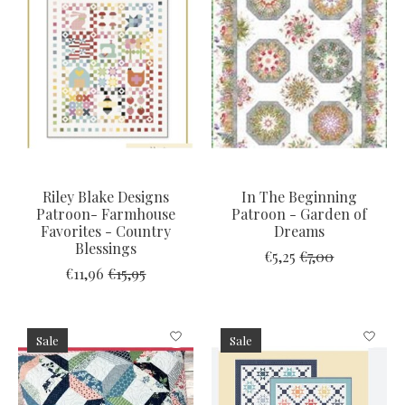
Riley Blake Designs
In The Beginning
Patroon- Farmhouse
Patroon - Garden of
Favorites - Country
Dreams
Blessings
€5,25
€7,00
€11,96
€15,95
Sale
Sale