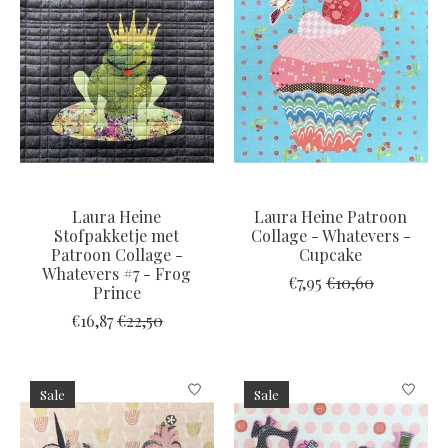
Laura Heine
Laura Heine Patroon
Stofpakketje met
Collage - Whatevers -
Patroon Collage -
Cupcake
Whatevers #7 - Frog
€7,95
€10,60
Prince
€16,87
€22,50
Sale
Sale