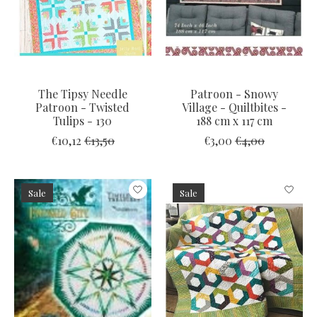
The Tipsy Needle
Patroon - Snowy
Patroon - Twisted
Village - Quiltbites -
Tulips - 130
188 cm x 117 cm
€10,12
€13,50
€3,00
€4,00
Sale
Sale