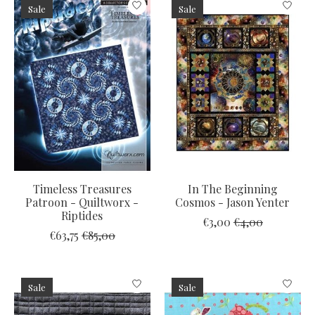
Sale
Sale
Timeless Treasures
In The Beginning
Patroon - Quiltworx -
Cosmos - Jason Yenter
Riptides
€3,00
€4,00
€63,75
€85,00
Sale
Sale