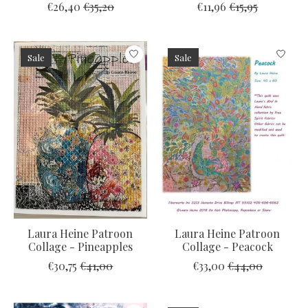
€26,40
€35,20
€11,96
€15,95
Sale
Sale
Laura Heine Patroon
Laura Heine Patroon
Collage - Pineapples
Collage - Peacock
€30,75
€41,00
€33,00
€44,00