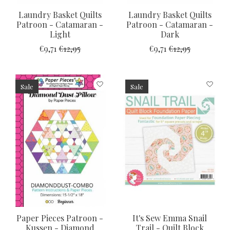
Laundry Basket Quilts
Laundry Basket Quilts
Patroon - Catamaran -
Patroon - Catamaran -
Light
Dark
€9,71
€12,95
€9,71
€12,95
Sale
Sale
Paper Pieces Patroon -
It's Sew Emma Snail
Kussen - Diamond
Trail - Quilt Block