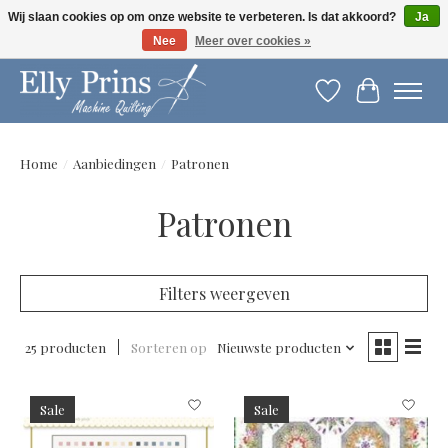
Wij slaan cookies op om onze website te verbeteren. Is dat akkoord?
Ja
Nee
Meer over cookies »
Let op: gewijzigde openingstijden!
Verlanglijst
Winkelwag
Home
/
Aanbiedingen
/
Patronen
Patronen
Filters weergeven
25 producten
Sorteren op
Nieuwste producten
Sale
Sale