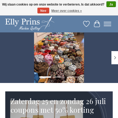
Wij slaan cookies op om onze website te verbeteren. Is dat akkoord?
Ja
Nee
Meer over cookies »
Let op: gewijzigde openingstijden!
Verlanglijst
Winkelwag
Hero slideshow items
Zaterdag 25 en zondag 26 juli
coupons met 50% korting