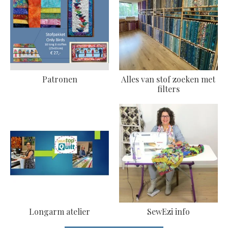
Patronen
Alles van stof zoeken met
filters
Longarm atelier
SewEzi info