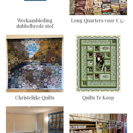
Weekaanbieding
Long Quarters voor € 3,-
dubbelbrede stof
Christelijke Quilts
Quilts Te Koop