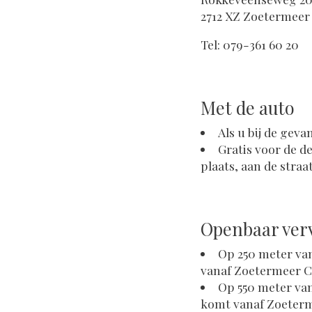
2712 XZ Zoetermeer
Tel: 079-361 60 20
Met de auto
Als u bij de gevan
Gratis voor de de
plaats, aan de straa
Openbaar ver
Op 250 meter van
vanaf Zoetermeer 
Op 550 meter van
komt vanaf Zoeter