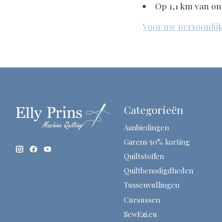
Op 1,1 km van on
Voor uw persoonlijke
Categorieën
Aanbiedingen
Garens 50% korting
Quiltstoffen
Quiltbenodigdheden
Tussenvullingen
Cursussen
SewEzi.eu