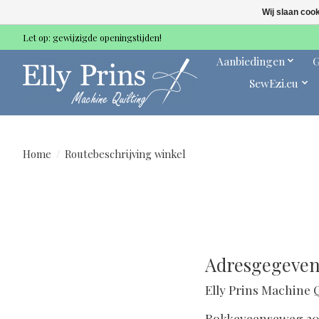
Wij slaan coo
Let op: gewijzigde openingstijden!
Aanbiedingen
G
SewEzi.eu
Home
/
Routebeschrijving winkel
Adresgegeven
Elly Prins Machine 
Rokkeveenseweg 2