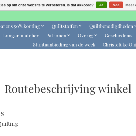
kies op om onze website te verbeteren. Is dat akkoord?
Ja
Nee
Meer 
arens 50% korting
Quiltstoffen
Quiltbenodigdheden
Longarm atelier
Patronen
Overig
Geschiedenis
Stuntaanbieding van de week
Christelijke Qui
Routebeschrijving winkel
s
Quilting
0