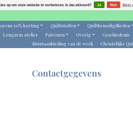
kies op om onze website te verbeteren. Is dat akkoord?
Ja
Nee
Meer 
arens 50% korting
Quiltstoffen
Quiltbenodigdheden
Longarm atelier
Patronen
Overig
Geschiedenis
Stuntaanbieding van de week
Christelijke Qui
Contactgegevens