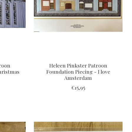
troon
Heleen Pinkster Patroon
hristmas
Foundation Piecing - I love
Amsterdam
€15,95