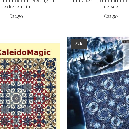
- Foundation Piecing in
Pinkster - Foundation P
de dierentuin
de zee
€22,50
€22,50
Sale