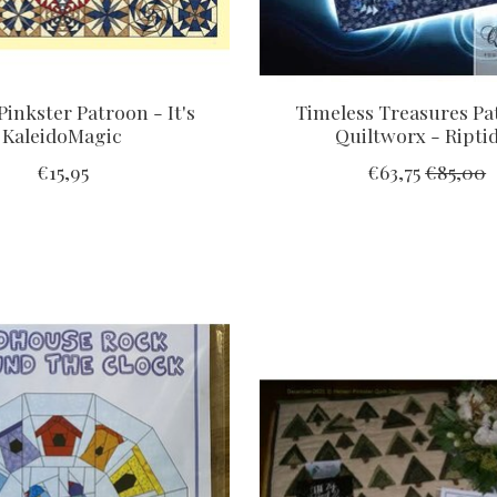
Pinkster Patroon - It's
Timeless Treasures Pa
KaleidoMagic
Quiltworx - Ripti
€15,95
€63,75
€85,00