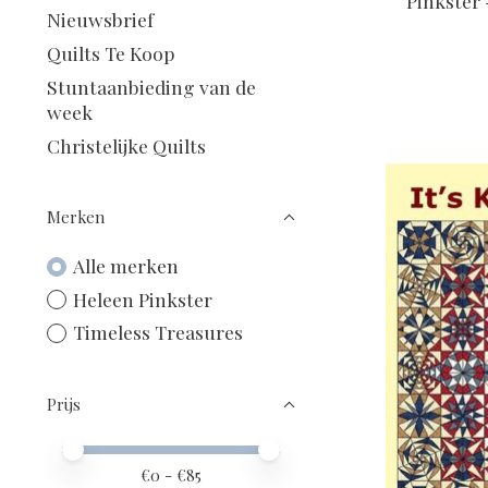
Pinkster 
Nieuwsbrief
Quilts Te Koop
Stuntaanbieding van de
week
Christelijke Quilts
Merken
Alle merken
Heleen Pinkster
Timeless Treasures
Prijs
Minimale prijswaarde
Price maximum value
€
0
- €
85