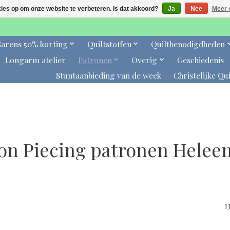
kies op om onze website te verbeteren. Is dat akkoord?
Ja
Nee
Meer 
arens 50% korting
Quiltstoffen
Quiltbenodigdheden
Longarm atelier
Patronen
Overig
Geschiedenis
Stuntaanbieding van de week
Christelijke Qui
on Piecing patronen Heleen
1