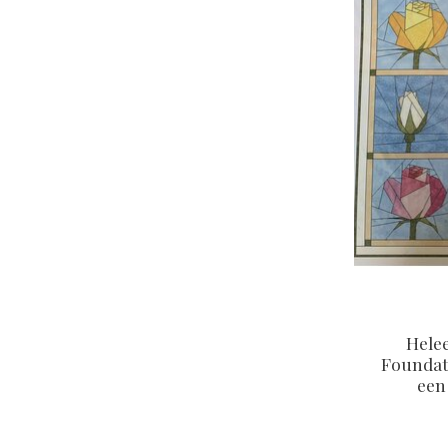
Hele
Foundati
een