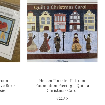
troon
Heleen Pinkster Patroon
ve Birds
Foundation Piecing - Quilt a
sief
Christmas Carol
€22,50