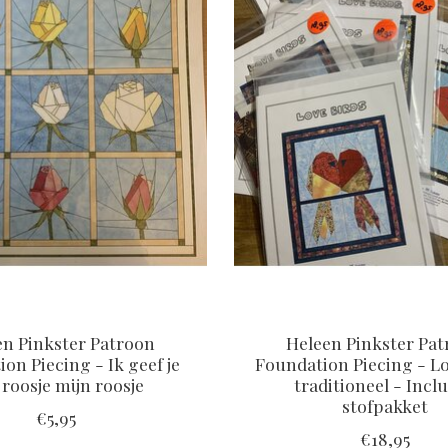
en Pinkster Patroon
Heleen Pinkster Pa
on Piecing - Ik geef je
Foundation Piecing - Lo
 roosje mijn roosje
traditioneel - Inclu
stofpakket
€5,95
€18,95