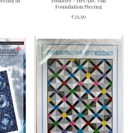
iecing in
Pinkster - Het ABC van
Foundation Piecing
€22,50