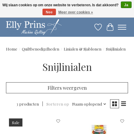
Wij slaan cookies op om onze website te verbeteren. Is dat akkoord?
Ja
Nee
Meer over cookies »
Let op: gewijzigde openingstijden!
Verlanglijst
Winkelwag
Home
/
Quiltbenodigdheden
/
Linialen & Sjablonen
/
Snijlinialen
Snijlinialen
Filters weergeven
3 producten
Sorteren op
Naam oplopend
Sale