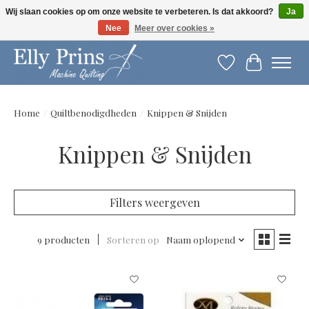
Wij slaan cookies op om onze website te verbeteren. Is dat akkoord?
Ja
Nee
Meer over cookies »
Let op: gewijzigde openingstijden!
Verlanglijst
Winkelwag
Home
/
Quiltbenodigdheden
/
Knippen & Snijden
Knippen & Snijden
Filters weergeven
9 producten
Sorteren op
Naam oplopend