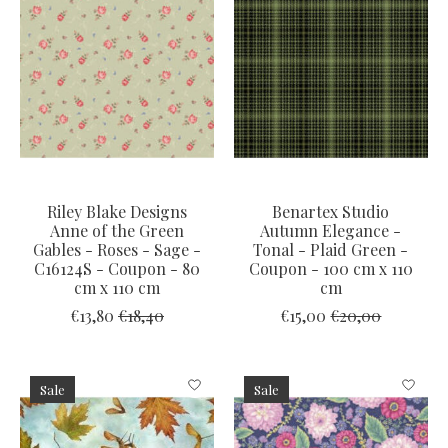
Riley Blake Designs
Benartex Studio
Anne of the Green
Autumn Elegance -
Gables - Roses - Sage -
Tonal - Plaid Green -
C16124S - Coupon - 80
Coupon - 100 cm x 110
cm x 110 cm
cm
€13,80
€18,40
€15,00
€20,00
Sale
Sale