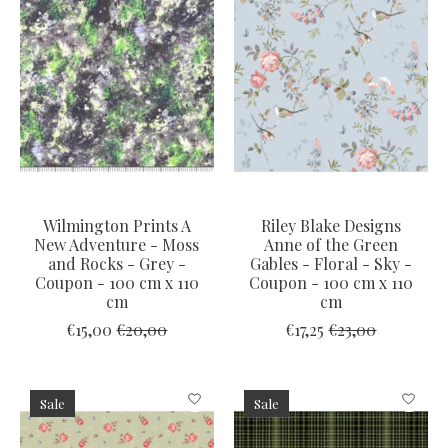
Wilmington Prints A
Riley Blake Designs
New Adventure - Moss
Anne of the Green
and Rocks - Grey -
Gables - Floral - Sky -
Coupon - 100 cm x 110
Coupon - 100 cm x 110
cm
cm
€15,00
€20,00
€17,25
€23,00
Sale
Sale