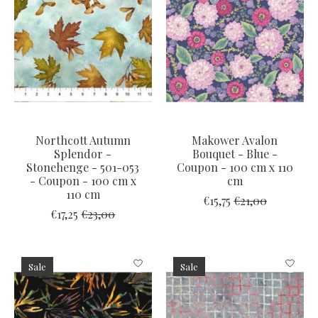
Northcott Autumn
Makower Avalon
Splendor -
Bouquet - Blue -
Stonehenge - 501-053
Coupon - 100 cm x 110
- Coupon - 100 cm x
cm
110 cm
€15,75
€21,00
€17,25
€23,00
Sale
Sale