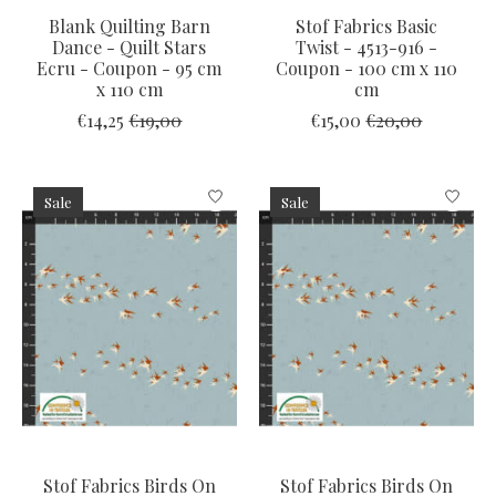
Blank Quilting Barn
Stof Fabrics Basic
Dance - Quilt Stars
Twist - 4513-916 -
Ecru - Coupon - 95 cm
Coupon - 100 cm x 110
x 110 cm
cm
€14,25
€19,00
€15,00
€20,00
Sale
Sale
Stof Fabrics Birds On
Stof Fabrics Birds On