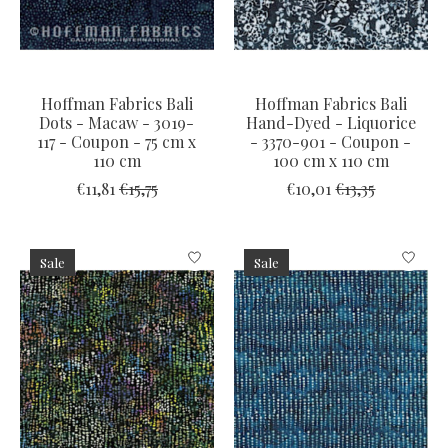
Hoffman Fabrics Bali
Hoffman Fabrics Bali
Dots - Macaw - 3019-
Hand-Dyed - Liquorice
117 - Coupon - 75 cm x
- 3370-901 - Coupon -
110 cm
100 cm x 110 cm
€11,81
€15,75
€10,01
€13,35
Sale
Sale