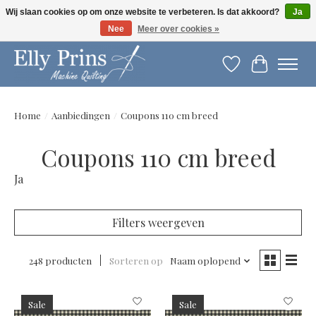
Wij slaan cookies op om onze website te verbeteren. Is dat akkoord?
Ja
Nee
Meer over cookies »
Let op: gewijzigde openingstijden!
Verlanglijst
Winkelwag
Home
/
Aanbiedingen
/
Coupons 110 cm breed
Coupons 110 cm breed
Ja
Filters weergeven
248 producten
Sorteren op
Naam oplopend
Sale
Sale