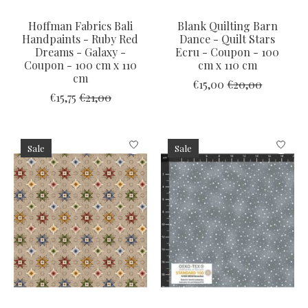
Hoffman Fabrics Bali
Blank Quilting Barn
Handpaints - Ruby Red
Dance - Quilt Stars
Dreams - Galaxy -
Ecru - Coupon - 100
Coupon - 100 cm x 110
cm x 110 cm
cm
€15,00
€20,00
€15,75
€21,00
Sale
Sale