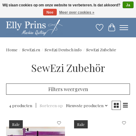
Wij slaan cookies op om onze website te verbeteren. Is dat akkoord?
Ja
Nee
Meer over cookies »
Let op: gewijzigde openingstijden!
Verlanglijst
Winkelwag
Home
/
SewEzi.eu
/
SewEzi Deutsch info
/
SewEzi Zubehör
SewEzi Zubehör
Filters weergeven
4 producten
Sorteren op
Nieuwste producten
Sale
Sale