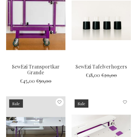
SewEzi Transportkar
SewEzi Tafelverhogers
Grande
€18,00
€20,00
€45,00
€50,00
Sale
Sale