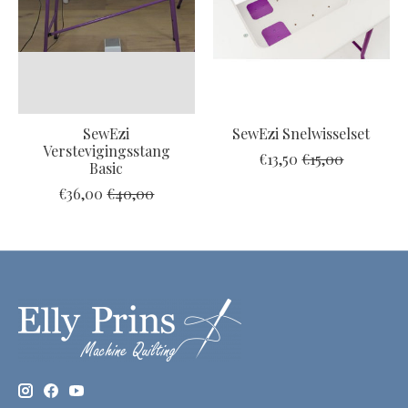
SewEzi
SewEzi Snelwisselset
Verstevigingsstang
€13,50
€15,00
Basic
€36,00
€40,00