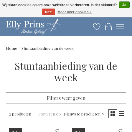
Wij slaan cookies op om onze website te verbeteren. Is dat akkoord?
Ja
Nee
Meer over cookies »
Let op: gewijzigde openingstijden!
Verlanglijst
Winkelwag
Home
/
Stuntaanbieding van de week
Stuntaanbieding van de
week
Filters weergeven
2 producten
Sorteren op
Nieuwste producten