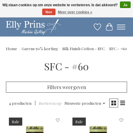
Wij slaan cookies op om onze website te verbeteren. Is dat akkoord?
Ja
Nee
Meer over cookies »
Let op: gewijzigde openingstijden!
Verlanglijst
Winkelwag
Home
/
Garens 50% korting
/
Silk Finish Cotton - SFC
/
SFC - #60
SFC - #60
Filters weergeven
4 producten
Sorteren op
Nieuwste producten
Sale
Sale