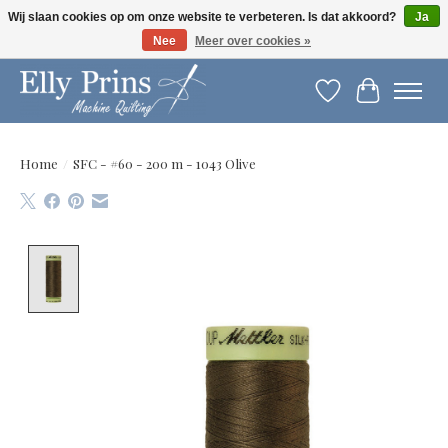
Wij slaan cookies op om onze website te verbeteren. Is dat akkoord?
Ja
Nee
Meer over cookies »
Let op: gewijzigde openingstijden!
Verlanglijst
Winkelwag
Home
/
SFC - #60 - 200 m - 1043 Olive
Product image slideshow Items