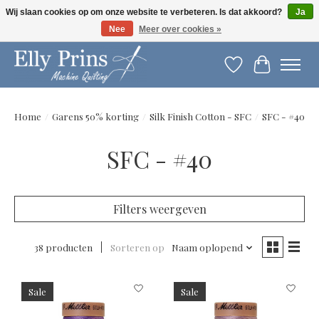
Wij slaan cookies op om onze website te verbeteren. Is dat akkoord?
Ja
Nee
Meer over cookies »
Let op: gewijzigde openingstijden!
Verlanglijst
Winkelwag
Home
/
Garens 50% korting
/
Silk Finish Cotton - SFC
/
SFC - #40
SFC - #40
Filters weergeven
38 producten
Sorteren op
Naam oplopend
Sale
Sale