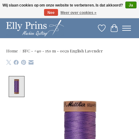
Wij slaan cookies op om onze website te verbeteren. Is dat akkoord?
Ja
Nee
Meer over cookies »
Let op: gewijzigde openingstijden!
Verlanglijst
Winkelwag
Home
/
SFC - #40 - 150 m - 0029 English Lavender
Product image slideshow Items