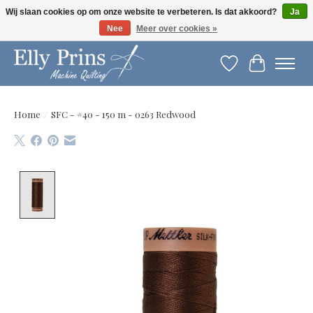
Wij slaan cookies op om onze website te verbeteren. Is dat akkoord?
Ja
Nee
Meer over cookies »
Let op: gewijzigde openingstijden!
Verlanglijst
Winkelwag
Home
/
SFC - #40 - 150 m - 0263 Redwood
Product image slideshow Items