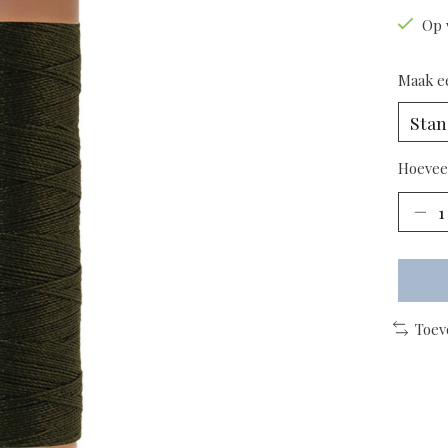
Op 
Maak e
Hoevee
Toev