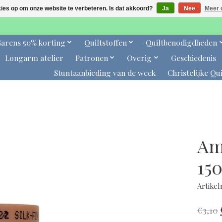
kies op om onze website te verbeteren. Is dat akkoord?
Ja
Nee
Meer 
arens 50% korting
Quiltstoffen
Quiltbenodigdheden
Longarm atelier
Patronen
Overig
Geschiedenis
Stuntaanbieding van de week
Christelijke Qui
Am
15
Artike
€3,10