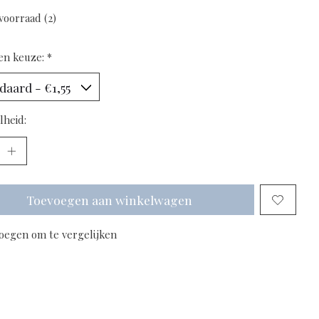
voorraad (2)
en keuze:
*
lheid:
Toevoegen aan winkelwagen
oegen om te vergelijken