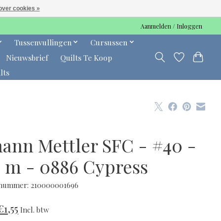
over cookies »
Aanmelden / Inloggen
Tussenvullingen
Cursussen
Nieuwsbrief
Quilts Te Koop
lts
ann Mettler SFC - #40 -
0 m - 0886 Cypress
lnummer: 210000001696
€1,55
Incl. btw