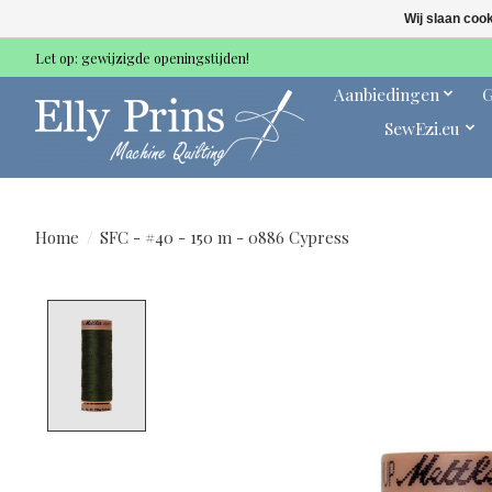
Wij slaan coo
Let op: gewijzigde openingstijden!
Aanbiedingen
G
SewEzi.eu
Home
/
SFC - #40 - 150 m - 0886 Cypress
Product image slideshow Items