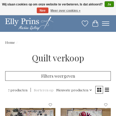
Wij slaan cookies op om onze website te verbeteren. Is dat akkoord?
Ja
Nee
Meer over cookies »
Let op: gewijzigde openingstijden!
Verlanglijst
Winkelwag
Home
/
Quilt verkoop
Filters weergeven
7 producten
Sorteren op
Nieuwste producten