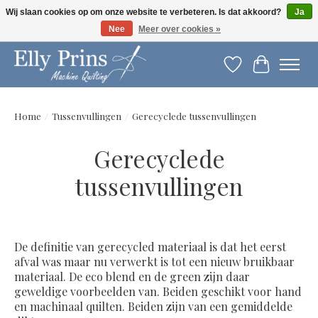
Wij slaan cookies op om onze website te verbeteren. Is dat akkoord?
Ja
Nee
Meer over cookies »
Let op: gewijzigde openingstijden!
Verlanglijst
Winkelwag
Home
/
Tussenvullingen
/
Gerecyclede tussenvullingen
Gerecyclede
tussenvullingen
De definitie van gerecycled materiaal is dat het eerst
afval was maar nu verwerkt is tot een nieuw bruikbaar
materiaal. De eco blend en de green zijn daar
geweldige voorbeelden van. Beiden geschikt voor hand
en machinaal quilten. Beiden zijn van een gemiddelde