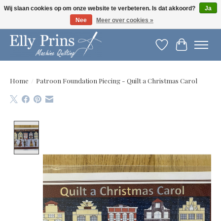
Wij slaan cookies op om onze website te verbeteren. Is dat akkoord?
Ja
Nee
Meer over cookies »
Let op: gewijzigde openingstijden!
Verlanglijst
Winkelwag
Home
/
Patroon Foundation Piecing - Quilt a Christmas Carol
Product image slideshow Items