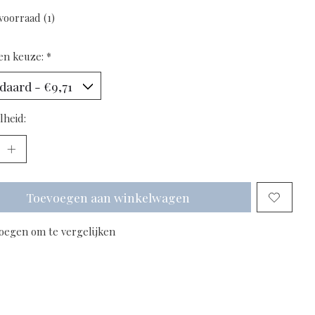
voorraad (1)
en keuze:
*
lheid:
Toevoegen aan winkelwagen
oegen om te vergelijken