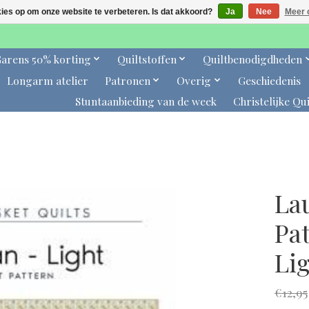
kies op om onze website te verbeteren. Is dat akkoord?
Ja
Nee
Meer 
arens 50% korting
Quiltstoffen
Quiltbenodigdheden
Longarm atelier
Patronen
Overig
Geschiedenis
Stuntaanbieding van de week
Christelijke Qui
La
Pa
Li
€12,95