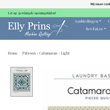
Wij slaan coo
Let op: gewijzigde openingstijden!
Aanbiedingen
G
SewEzi.eu
Home
/
Patroon - Catamaran - Light
Product image slideshow Items