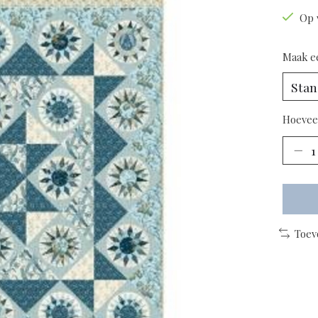
Op 
Maak e
Hoevee
Toev