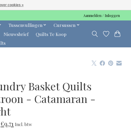
over cookies »
Aanmelden / Inloggen
Tussenvullingen
Cursussen
Nieuwsbrief
Quilts Te Koop
lts
undry Basket Quilts
troon - Catamaran -
ght
€9,71
Incl. btw