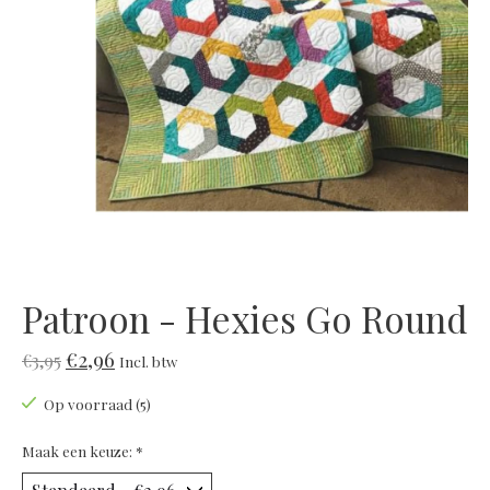
Patroon - Hexies Go Round
€2,96
€3,95
Incl. btw
Op voorraad (5)
Maak een keuze:
*