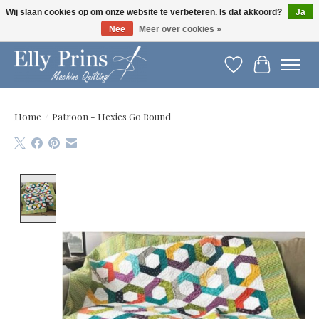
Wij slaan cookies op om onze website te verbeteren. Is dat akkoord?
Ja
Nee
Meer over cookies »
Let op: gewijzigde openingstijden!
Verlanglijst
Winkelwag
Home
/
Patroon - Hexies Go Round
Product image slideshow Items