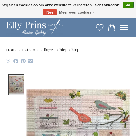
Wij slaan cookies op om onze website te verbeteren. Is dat akkoord?
Ja
Nee
Meer over cookies »
Let op: gewijzigde openingstijden!
Verlanglijst
Winkelwag
Home
/
Patroon Collage - Chirp Chirp
Product image slideshow Items