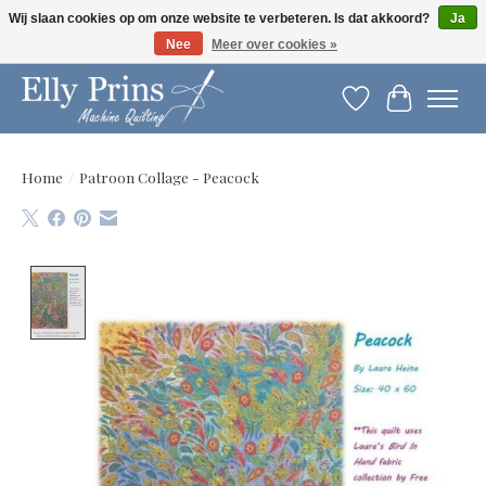
Wij slaan cookies op om onze website te verbeteren. Is dat akkoord?
Ja
Nee
Meer over cookies »
Let op: gewijzigde openingstijden!
Verlanglijst
Winkelwag
Home
/
Patroon Collage - Peacock
Product image slideshow Items