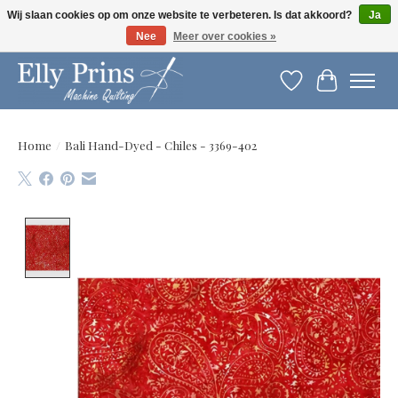
Wij slaan cookies op om onze website te verbeteren. Is dat akkoord?
Ja
Nee
Meer over cookies »
Let op: gewijzigde openingstijden!
Verlanglijst
Winkelwag
Home
/
Bali Hand-Dyed - Chiles - 3369-402
Product image slideshow Items