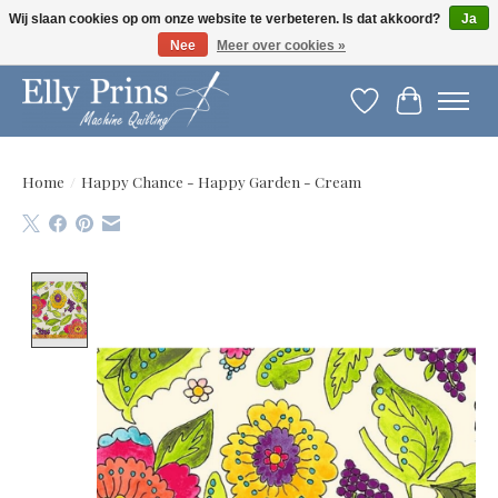
Wij slaan cookies op om onze website te verbeteren. Is dat akkoord?
Ja
Nee
Meer over cookies »
Let op: gewijzigde openingstijden!
Verlanglijst
Winkelwag
Home
/
Happy Chance - Happy Garden - Cream
Product image slideshow Items