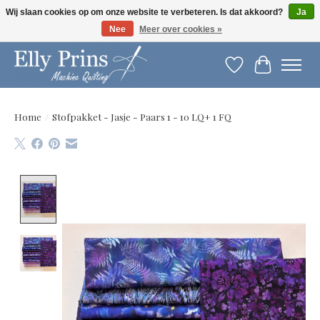
Wij slaan cookies op om onze website te verbeteren. Is dat akkoord?
Ja
Nee
Meer over cookies »
Let op: gewijzigde openingstijden!
Verlanglijst
Winkelwag
Home
/
Stofpakket - Jasje - Paars 1 - 10 LQ+ 1 FQ
Product image slideshow Items