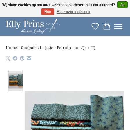
Wij slaan cookies op om onze website te verbeteren. Is dat akkoord?
Ja
Nee
Meer over cookies »
Let op: gewijzigde openingstijden!
Verlanglijst
Winkelwag
Home
/
Stofpakket - Jasje - Petrol 3 - 10 LQ+ 1 FQ
Product image slideshow Items