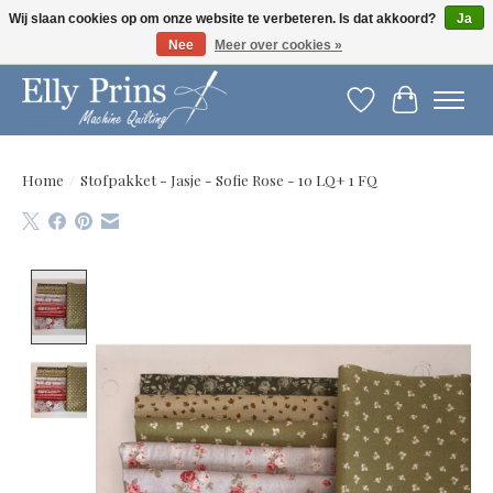
Wij slaan cookies op om onze website te verbeteren. Is dat akkoord?
Ja
Nee
Meer over cookies »
Let op: gewijzigde openingstijden!
Verlanglijst
Winkelwag
Home
/
Stofpakket - Jasje - Sofie Rose - 10 LQ+ 1 FQ
Product image slideshow Items