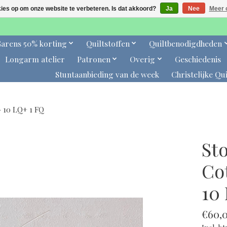
kies op om onze website te verbeteren. Is dat akkoord?
Ja
Nee
Meer 
arens 50% korting
Quiltstoffen
Quiltbenodigdheden
Longarm atelier
Patronen
Overig
Geschiedenis
Stuntaanbieding van de week
Christelijke Qui
 - 10 LQ+ 1 FQ
Sto
Cot
10
€60,