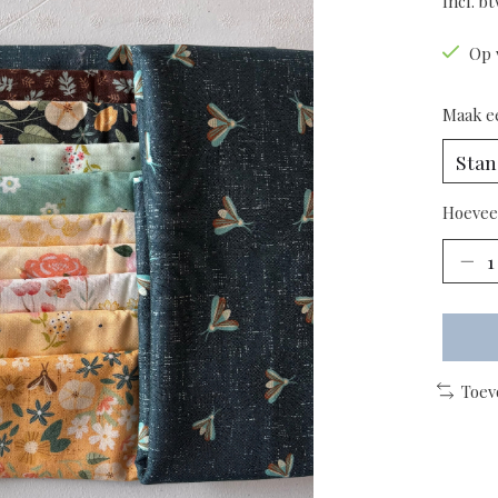
Incl. b
Op 
Maak e
Hoevee
Toev