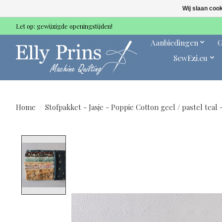
Wij slaan coo
Let op: gewijzigde openingstijden!
Aanbiedingen
G
SewEzi.eu
Home
/
Stofpakket - Jasje - Poppie Cotton geel / pastel teal
Product image slideshow Items