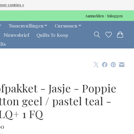
over cookies »
Aanmelden / Inloggen
Tussenvullingen
Cursussen
Nieuwsbrief
Quilts Te Koop
lts
fpakket - Jasje - Poppie
ton geel / pastel teal -
 LQ+ 1 FQ
00