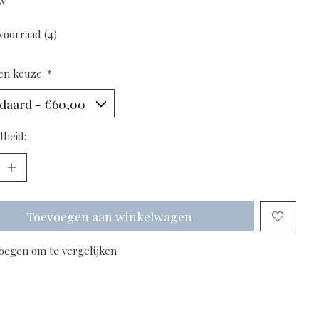
tw
voorraad (4)
en keuze:
*
lheid:
Toevoegen aan winkelwagen
oegen om te vergelijken