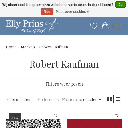
Wij slaan cookies op om onze website te verbeteren. Is dat akkoord?
Ja
Nee
Meer over cookies »
Let op: gewijzigde openingstijden!
Verlanglijst
Winkelwag
Home
/
Merken
/
Robert Kaufman
Robert Kaufman
Filters weergeven
20 producten
Sorteren op
Nieuwste producten
Sale