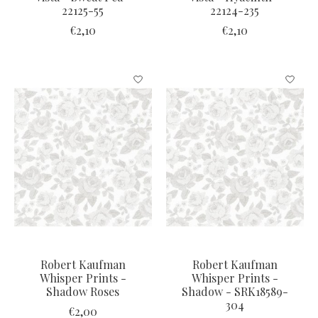
22125-55
22124-235
€2,10
€2,10
Robert Kaufman
Robert Kaufman
Whisper Prints -
Whisper Prints -
Shadow Roses
Shadow - SRK18589-
304
€2,00