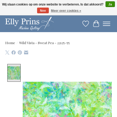
Wij slaan cookies op om onze website te verbeteren. Is dat akkoord?
Ja
Nee
Meer over cookies »
Let op: gewijzigde openingstijden!
Verlanglijst
Winkelwag
Home
/
Wild Vista - Sweat Pea - 22125-55
Product image slideshow Items