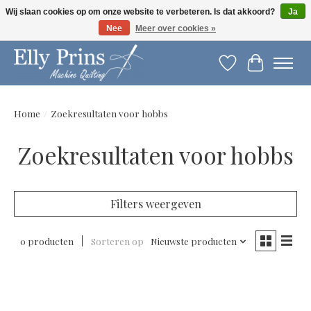
Wij slaan cookies op om onze website te verbeteren. Is dat akkoord?
Ja
Nee
Meer over cookies »
Let op: gewijzigde openingstijden!
Verlanglijst
Winkelwag
Home
/
Zoekresultaten voor hobbs
Zoekresultaten voor hobbs
Filters weergeven
0 producten
Sorteren op
Nieuwste producten