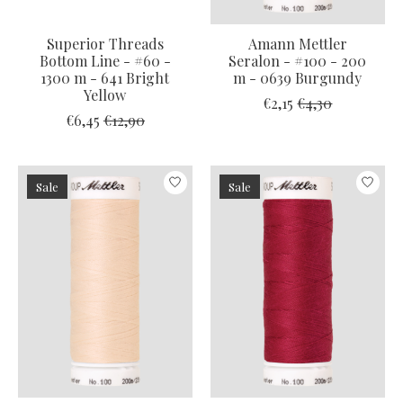
Superior Threads
Amann Mettler
Bottom Line - #60 -
Seralon - #100 - 200
1300 m - 641 Bright
m - 0639 Burgundy
Yellow
€2,15
€4,30
€6,45
€12,90
Sale
Sale