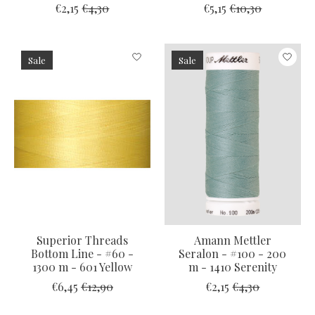
€2,15
€4,30
€5,15
€10,30
Sale
Sale
Superior Threads
Amann Mettler
Bottom Line - #60 -
Seralon - #100 - 200
1300 m - 601 Yellow
m - 1410 Serenity
€6,45
€12,90
€2,15
€4,30