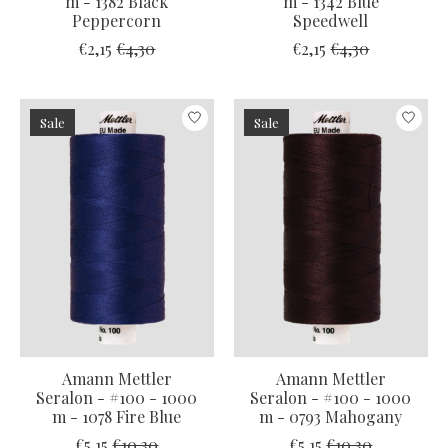
m - 1382 Black
m - 1342 Blue
Peppercorn
Speedwell
€2,15
€4,30
€2,15
€4,30
Sale
Sale
Amann Mettler
Amann Mettler
Seralon - #100 - 1000
Seralon - #100 - 1000
m - 1078 Fire Blue
m - 0793 Mahogany
€5,15
€10,30
€5,15
€10,30