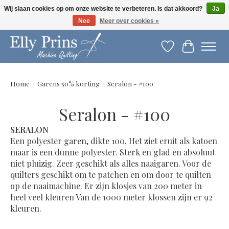
Wij slaan cookies op om onze website te verbeteren. Is dat akkoord?
Ja
Nee
Meer over cookies »
Let op: gewijzigde openingstijden!
Verlanglijst
Winkelwag
Home
/
Garens 50% korting
/
Seralon - #100
Seralon - #100
SERALON
Een polyester garen, dikte 100. Het ziet eruit als katoen
maar is een dunne polyester. Sterk en glad en absoluut
niet pluizig. Zeer geschikt als alles naaigaren. Voor de
quilters geschikt om te patchen en om door te quilten
op de naaimachine. Er zijn klosjes van 200 meter in
heel veel kleuren Van de 1000 meter klossen zijn er 92
kleuren.