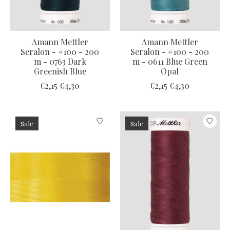
Amann Mettler
Amann Mettler
Seralon - #100 - 200
Seralon - #100 - 200
m - 0763 Dark
m - 0611 Blue Green
Greenish Blue
Opal
€2,15
€4,30
€2,15
€4,30
Sale
Sale