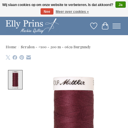
Wij slaan cookies op om onze website te verbeteren. Is dat akkoord?
Ja
Nee
Meer over cookies »
Let op: gewijzigde openingstijden!
Verlanglijst
Winkelwag
Home
/
Seralon - #100 - 200 m - 0639 Burgundy
Product image slideshow Items