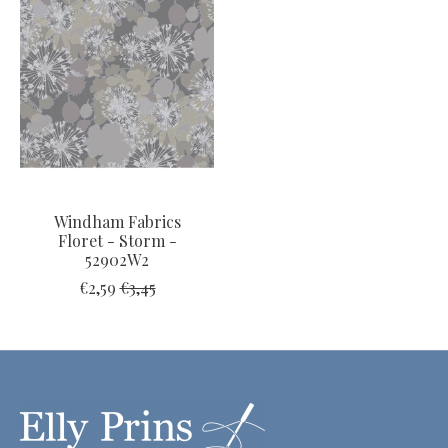
Windham Fabrics
Floret - Storm -
52902W2
€2,59
€3,45