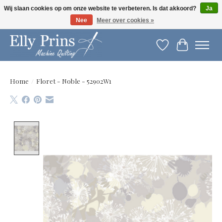
Wij slaan cookies op om onze website te verbeteren. Is dat akkoord?
Ja
Nee
Meer over cookies »
Let op: gewijzigde openingstijden!
Verlanglijst
Winkelwag
Home
/
Floret - Noble - 52902W1
Product image slideshow Items