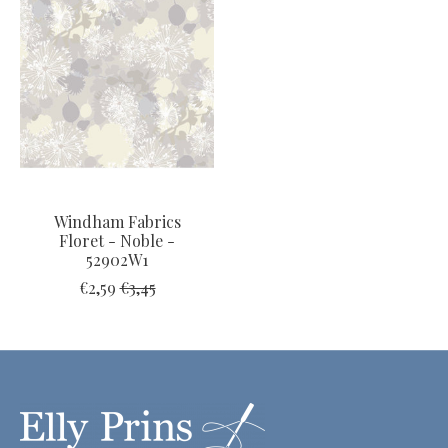
Windham Fabrics
Floret - Noble -
52902W1
€2,59
€3,45