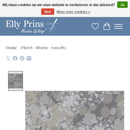
Wij slaan cookies op om onze website te verbeteren. Is dat akkoord?
Ja
Nee
Meer over cookies »
Let op: gewijzigde openingstijden!
Verlanglijst
Winkelwag
Home
/
Floret - Storm - 52902W2
Product image slideshow Items