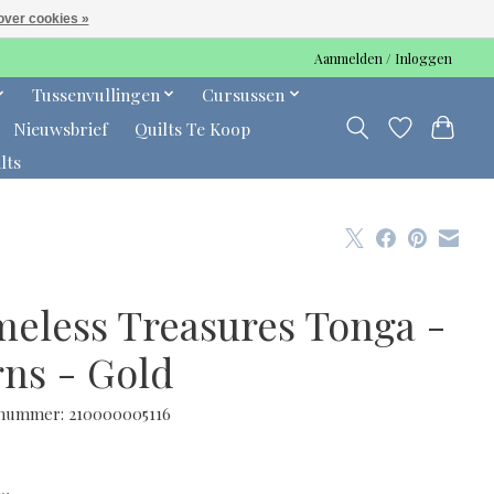
over cookies »
Aanmelden / Inloggen
Tussenvullingen
Cursussen
Nieuwsbrief
Quilts Te Koop
lts
meless Treasures Tonga -
rns - Gold
lnummer: 210000005116
0