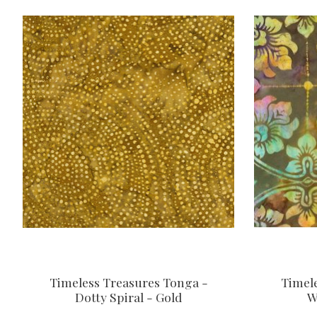
Timeless Treasures Tonga -
Timel
Dotty Spiral - Gold
W