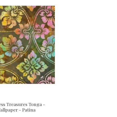
ess Treasures Tonga -
allpaper - Patina