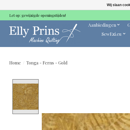
Wij slaan coo
Let op: gewijzigde openingstijden!
Aanbiedingen
G
SewEzi.eu
Home
/
Tonga - Ferns - Gold
Product image slideshow Items