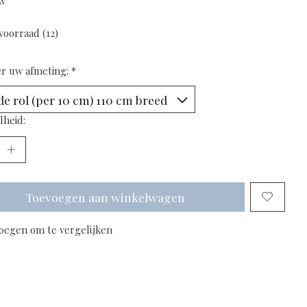
tw
voorraad (12)
er uw afmeting:
*
lheid:
Toevoegen aan winkelwagen
oegen om te vergelijken