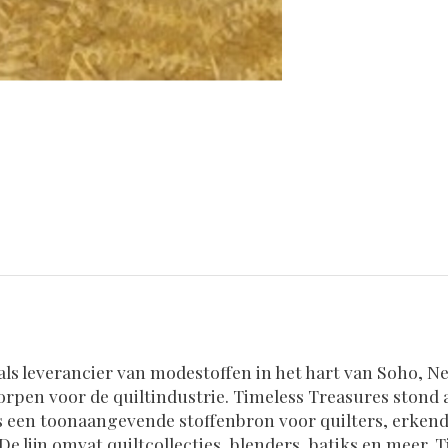
als leverancier van modestoffen in het hart van Soho, N
orpen voor de quiltindustrie. Timeless Treasures stond 
een toonaangevende stoffenbron voor quilters, erkend 
e lijn omvat quiltcollecties, blenders, batiks en meer.