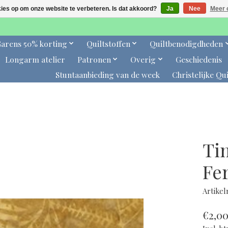
kies op om onze website te verbeteren. Is dat akkoord?
Ja
Nee
Meer 
arens 50% korting
Quiltstoffen
Quiltbenodigdheden
Longarm atelier
Patronen
Overig
Geschiedenis
Stuntaanbieding van de week
Christelijke Qui
Ti
Fe
Artike
€2,0