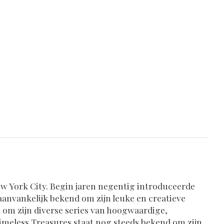
ew York City. Begin jaren negentig introduceerde
aanvankelijk bekend om zijn leuke en creatieve
om zijn diverse series van hoogwaardige,
 Timeless Treasures staat nog steeds bekend om zijn