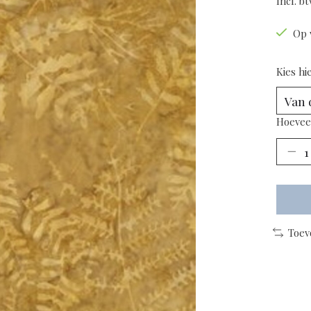
Incl. b
Op 
Kies hi
Hoevee
Toev