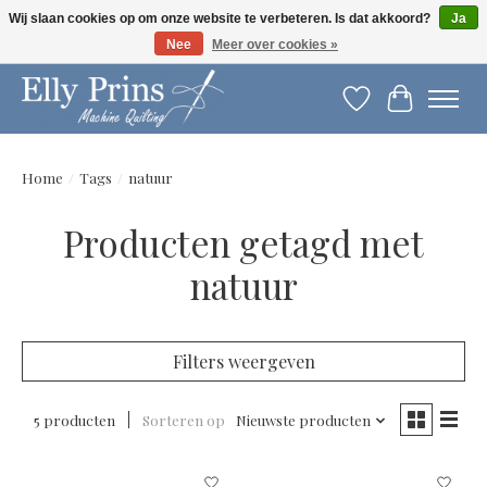
Wij slaan cookies op om onze website te verbeteren. Is dat akkoord?
Ja
Nee
Meer over cookies »
Let op: gewijzigde openingstijden!
Verlanglijst
Winkelwag
Home
/
Tags
/
natuur
Producten getagd met
natuur
Filters weergeven
5 producten
Sorteren op
Nieuwste producten