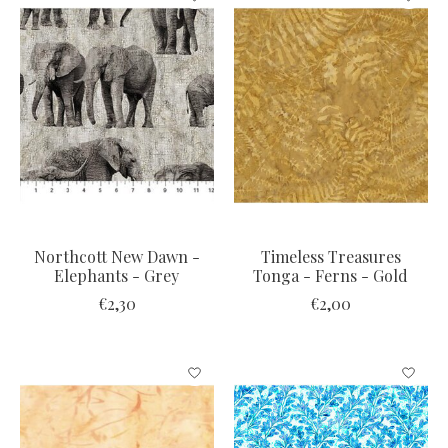
Northcott New Dawn -
Timeless Treasures
Elephants - Grey
Tonga - Ferns - Gold
€2,30
€2,00