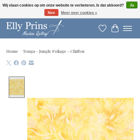
Wij slaan cookies op om onze website te verbeteren. Is dat akkoord?
Ja
Nee
Meer over cookies »
Let op: gewijzigde openingstijden!
Verlanglijst
Winkelwag
Home
/
Tonga - Jungle Foliage - Chiffon
Product image slideshow Items