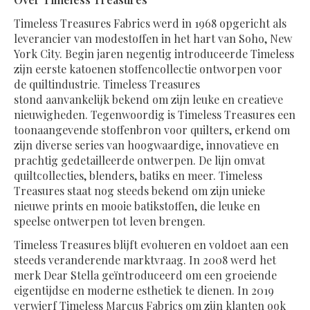
Timeless Treasures Fabrics werd in 1968 opgericht als
leverancier van modestoffen in het hart van Soho, New
York City. Begin jaren negentig introduceerde Timeless
zijn eerste katoenen stoffencollectie ontworpen voor
de quiltindustrie. Timeless Treasures
stond aanvankelijk bekend om zijn leuke en creatieve
nieuwigheden. Tegenwoordig is Timeless Treasures een
toonaangevende stoffenbron voor quilters, erkend om
zijn diverse series van hoogwaardige, innovatieve en
prachtig gedetailleerde ontwerpen. De lijn omvat
quiltcollecties, blenders, batiks en meer. Timeless
Treasures staat nog steeds bekend om zijn unieke
nieuwe prints en mooie batikstoffen, die leuke en
speelse ontwerpen tot leven brengen.
Timeless Treasures blijft evolueren en voldoet aan een
steeds veranderende marktvraag. In 2008 werd het
merk Dear Stella geïntroduceerd om een ​​groeiende
eigentijdse en moderne esthetiek te dienen. In 2019
verwierf Timeless Marcus Fabrics om zijn klanten ook