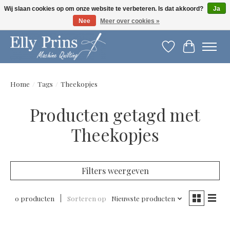
Wij slaan cookies op om onze website te verbeteren. Is dat akkoord?
Ja
Nee
Meer over cookies »
Let op: gewijzigde openingstijden!
Verlanglijst
Winkelwag
Home
/
Tags
/
Theekopjes
Producten getagd met
Theekopjes
Filters weergeven
0 producten
Sorteren op
Nieuwste producten