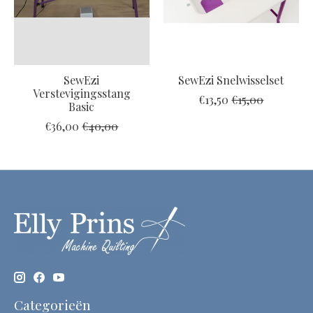
SewEzi
SewEzi Snelwisselset
Verstevigingsstang
€13,50
€15,00
Basic
€36,00
€40,00
Categorieën