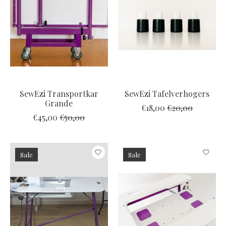
SewEzi Transportkar
SewEzi Tafelverhogers
Grande
€18,00
€20,00
€45,00
€50,00
Sale
Sale