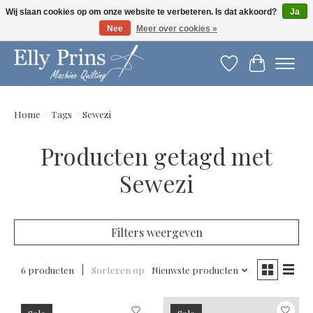
Wij slaan cookies op om onze website te verbeteren. Is dat akkoord?
Ja
Nee
Meer over cookies »
Let op: gewijzigde openingstijden!
Verlanglijst
Winkelwag
Home
/
Tags
/
Sewezi
Producten getagd met
Sewezi
Filters weergeven
6 producten
Sorteren op
Nieuwste producten