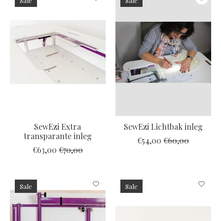
Sale
Sale
SewEzi Extra
SewEzi Lichtbak inleg
transparante inleg
€54,00
€60,00
€63,00
€70,00
Sale
Sale