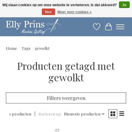
Wij slaan cookies op om onze website te verbeteren. Is dat akkoord?
Ja
Nee
Meer over cookies »
Let op: gewijzigde openingstijden!
Verlanglijst
Winkelwag
Home
/
Tags
/
gewolkt
Producten getagd met
gewolkt
Filters weergeven
1 producten
Sorteren op
Nieuwste producten