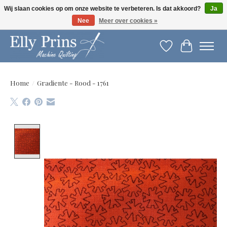
Wij slaan cookies op om onze website te verbeteren. Is dat akkoord?
Ja
Nee
Meer over cookies »
Let op: gewijzigde openingstijden!
Verlanglijst
Winkelwag
Home
/
Gradiente - Rood - 1761
Product image slideshow Items