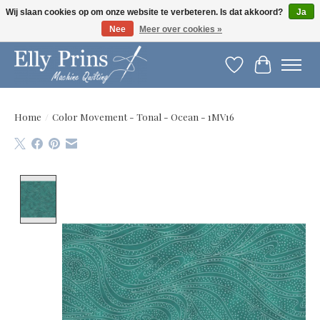
Wij slaan cookies op om onze website te verbeteren. Is dat akkoord?
Ja
Nee
Meer over cookies »
Let op: gewijzigde openingstijden!
Verlanglijst
Winkelwag
Home
/
Color Movement - Tonal - Ocean - 1MV16
Product image slideshow Items