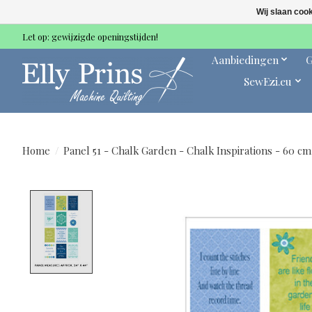
Wij slaan coo
Let op: gewijzigde openingstijden!
Aanbiedingen
G
SewEzi.eu
Home
/
Panel 51 - Chalk Garden - Chalk Inspirations - 60 cm
Product image slideshow Items