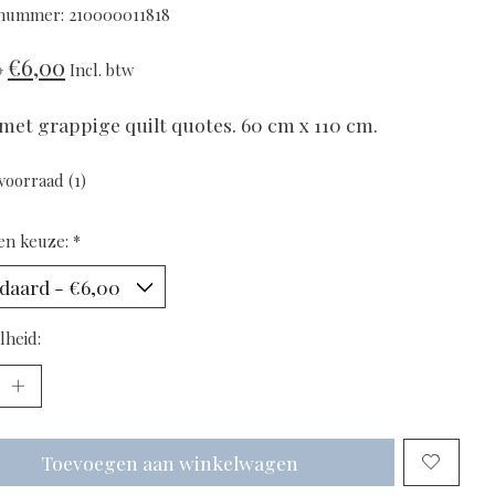
lnummer: 210000011818
€6,00
0
Incl. btw
met grappige quilt quotes. 60 cm x 110 cm.
voorraad (1)
en keuze:
*
lheid:
Toevoegen aan winkelwagen