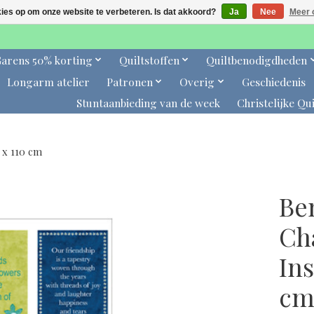
kies op om onze website te verbeteren. Is dat akkoord?
Ja
Nee
Meer 
arens 50% korting
Quiltstoffen
Quiltbenodigdheden
Longarm atelier
Patronen
Overig
Geschiedenis
Stuntaanbieding van de week
Christelijke Qui
 x 110 cm
Ben
Ch
Ins
c