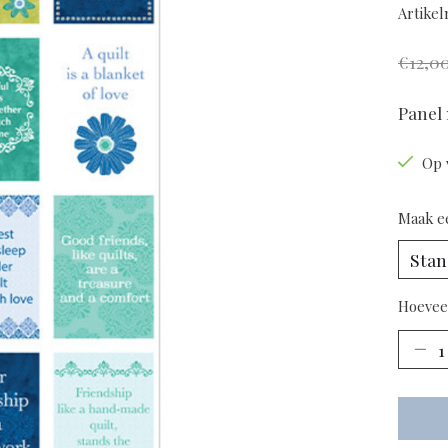
Artike
€12,0
Panel 
Op 
Maak e
Hoevee