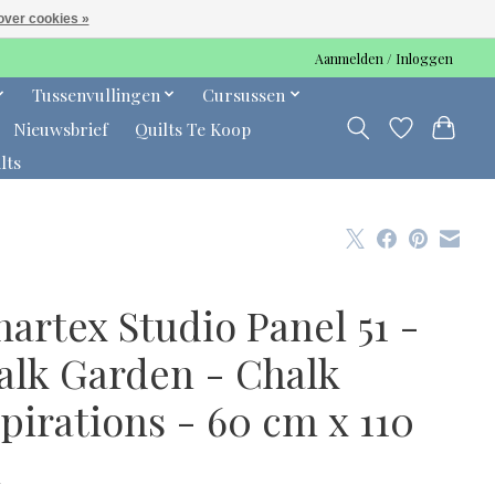
over cookies »
Aanmelden / Inloggen
Tussenvullingen
Cursussen
Nieuwsbrief
Quilts Te Koop
lts
artex Studio Panel 51 -
alk Garden - Chalk
pirations - 60 cm x 110
m