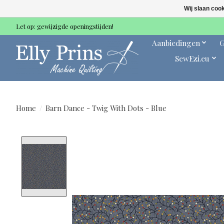
Wij slaan coo
Let op: gewijzigde openingstijden!
Aanbiedingen
G
SewEzi.eu
Home
/
Barn Dance - Twig With Dots - Blue
Product image slideshow Items