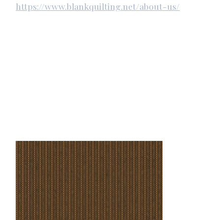
https://www.blankquilting.net/about-us/
Items van productcarrousel