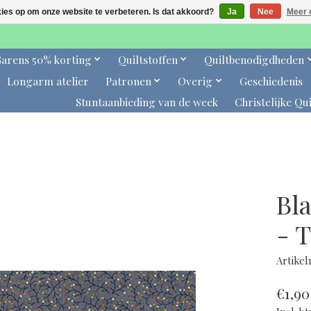
kies op om onze website te verbeteren. Is dat akkoord?
Ja
Nee
Meer 
arens 50% korting
Quiltstoffen
Quiltbenodigdheden
Longarm atelier
Patronen
Overig
Geschiedenis
Stuntaanbieding van de week
Christelijke Qui
Bl
- 
Artike
€1,90