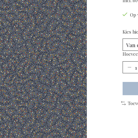
Incl. b
Op 
Kies hi
Hoevee
Toev