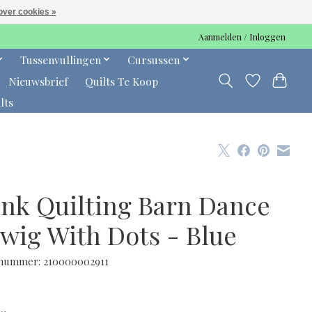
over cookies »
Aanmelden / Inloggen
Tussenvullingen
Cursussen
Nieuwsbrief
Quilts Te Koop
lts
ank Quilting Barn Dance
Twig With Dots - Blue
lnummer: 210000002911