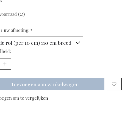
tw
voorraad (25)
er uw afmeting:
*
lheid:
Toevoegen aan winkelwagen
oegen om te vergelijken