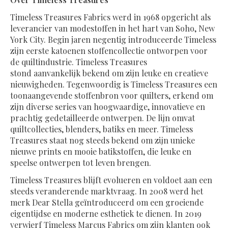
Timeless Treasures Fabrics werd in 1968 opgericht als
leverancier van modestoffen in het hart van Soho, New
York City. Begin jaren negentig introduceerde Timeless
zijn eerste katoenen stoffencollectie ontworpen voor
de quiltindustrie. Timeless Treasures
stond aanvankelijk bekend om zijn leuke en creatieve
nieuwigheden. Tegenwoordig is Timeless Treasures een
toonaangevende stoffenbron voor quilters, erkend om
zijn diverse series van hoogwaardige, innovatieve en
prachtig gedetailleerde ontwerpen. De lijn omvat
quiltcollecties, blenders, batiks en meer. Timeless
Treasures staat nog steeds bekend om zijn unieke
nieuwe prints en mooie batikstoffen, die leuke en
speelse ontwerpen tot leven brengen.
Timeless Treasures blijft evolueren en voldoet aan een
steeds veranderende marktvraag. In 2008 werd het
merk Dear Stella geïntroduceerd om een ​​groeiende
eigentijdse en moderne esthetiek te dienen. In 2019
verwierf Timeless Marcus Fabrics om zijn klanten ook